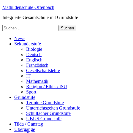
Zum
Mathildenschule Offenbach
Inhalt
Integrierte Gesamtschule mit Grundstufe
springen
(Enter
Suchen
drücken)
nach:
News
Sekundarstufe
Biologie
Deutsch
Englisch
Französisch
Gesellschaftslehre
IT
Mathematik
Religion / Ethik / ISU
Sport
Grundstufe
Termine Grundstufe
Unterrichtszeiten Grundstufe
Schulfächer Grundstufe
UBUS Grundstufe
Tilda / Ganztag
Übergänge