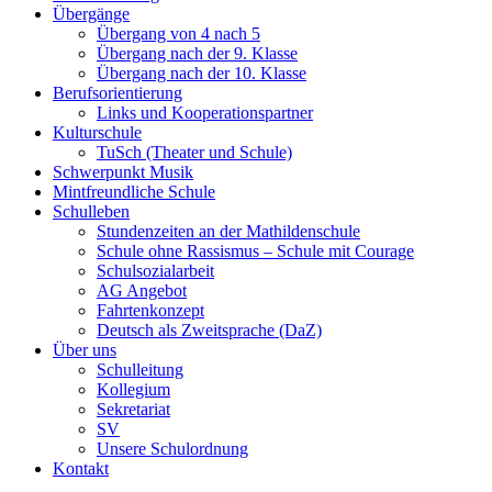
Übergänge
Übergang von 4 nach 5
Übergang nach der 9. Klasse
Übergang nach der 10. Klasse
Berufsorientierung
Links und Kooperationspartner
Kulturschule
TuSch (Theater und Schule)
Schwerpunkt Musik
Mintfreundliche Schule
Schulleben
Stundenzeiten an der Mathildenschule
Schule ohne Rassismus – Schule mit Courage
Schulsozialarbeit
AG Angebot
Fahrtenkonzept
Deutsch als Zweitsprache (DaZ)
Über uns
Schulleitung
Kollegium
Sekretariat
SV
Unsere Schulordnung
Kontakt