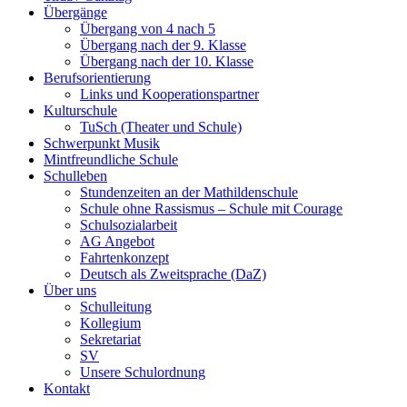
Übergänge
Übergang von 4 nach 5
Übergang nach der 9. Klasse
Übergang nach der 10. Klasse
Berufsorientierung
Links und Kooperationspartner
Kulturschule
TuSch (Theater und Schule)
Schwerpunkt Musik
Mintfreundliche Schule
Schulleben
Stundenzeiten an der Mathildenschule
Schule ohne Rassismus – Schule mit Courage
Schulsozialarbeit
AG Angebot
Fahrtenkonzept
Deutsch als Zweitsprache (DaZ)
Über uns
Schulleitung
Kollegium
Sekretariat
SV
Unsere Schulordnung
Kontakt