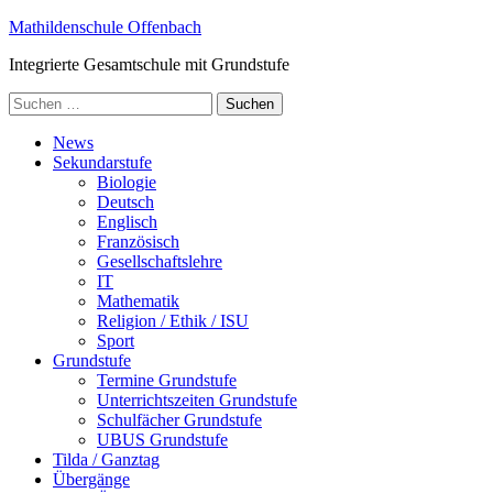
Zum
Mathildenschule Offenbach
Inhalt
Integrierte Gesamtschule mit Grundstufe
springen
(Enter
Suchen
drücken)
nach:
News
Sekundarstufe
Biologie
Deutsch
Englisch
Französisch
Gesellschaftslehre
IT
Mathematik
Religion / Ethik / ISU
Sport
Grundstufe
Termine Grundstufe
Unterrichtszeiten Grundstufe
Schulfächer Grundstufe
UBUS Grundstufe
Tilda / Ganztag
Übergänge