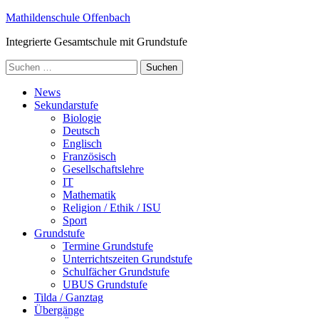
Zum
Mathildenschule Offenbach
Inhalt
Integrierte Gesamtschule mit Grundstufe
springen
(Enter
Suchen
drücken)
nach:
News
Sekundarstufe
Biologie
Deutsch
Englisch
Französisch
Gesellschaftslehre
IT
Mathematik
Religion / Ethik / ISU
Sport
Grundstufe
Termine Grundstufe
Unterrichtszeiten Grundstufe
Schulfächer Grundstufe
UBUS Grundstufe
Tilda / Ganztag
Übergänge